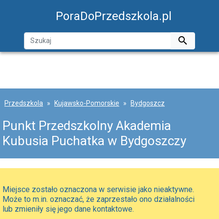
PoraDoPrzedszkola.pl

Przedszkola
Kujawsko-Pomorskie
Bydgoszcz
Punkt Przedszkolny Akademia
Kubusia Puchatka w Bydgoszczy
Miejsce zostało oznaczona w serwisie jako nieaktywne.
Może to m.in. oznaczać, że zaprzestało ono działalności
lub zmieniły się jego dane kontaktowe.