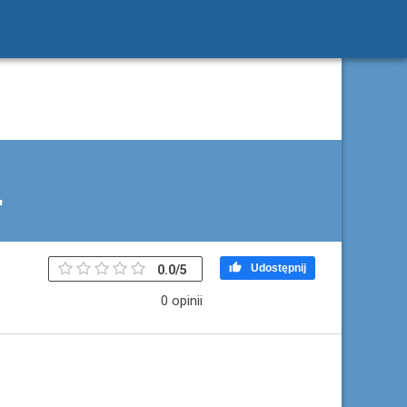
"

Udostępnij
0.0
/
5
0 opinii