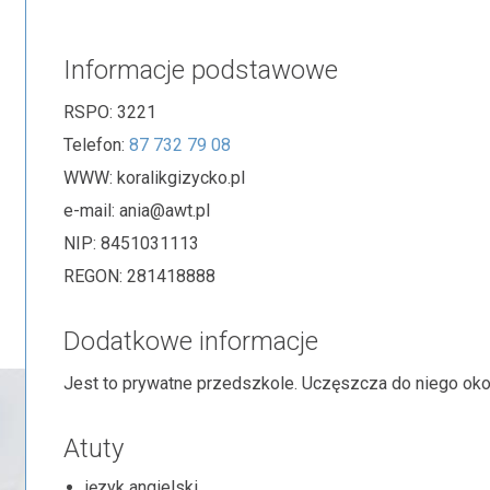
Informacje podstawowe
RSPO:
3221
Telefon:
87 732 79 08
WWW:
koralikgizycko.pl
e-mail:
ania@awt.pl
NIP:
8451031113
REGON:
281418888
Dodatkowe informacje
Jest to prywatne przedszkole. Uczęszcza do niego okoł
Atuty
język angielski