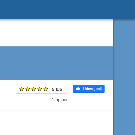

Udostępnij
5.0
/
5
1
opinia