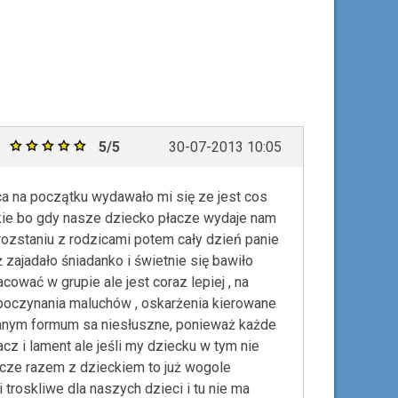
5/5
30-07-2013 10:05
a na początku wydawało mi się ze jest cos
lskie bo gdy nasze dziecko płacze wydaje nam
y rozstaniu z rodzicami potem cały dzień panie
ż zajadało śniadanko i świetnie się bawiło
ować w grupie ale jest coraz lepiej , na
oczynania maluchów , oskarżenia kierowane
anym formum sa niesłuszne, ponieważ każde
z i lament ale jeśli my dziecku w tym nie
łacze razem z dzieckiem to już wogole
troskliwe dla naszych dzieci i tu nie ma