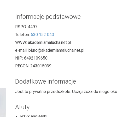
Informacje podstawowe
RSPO:
4497
Telefon:
530 152 040
WWW:
akademiamalucha.net.pl
e-mail:
biuro@akademiamalucha.net.pl
NIP:
6492109650
REGON:
243015039
Dodatkowe informacje
Jest to prywatne przedszkole. Uczęszcza do niego okoł
Atuty
język angielski