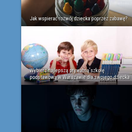
Jak wspierać rozwój dziecka poprzez zabawę?
Wybierz najlepszą prywatną szkołę
podstawową w Warszawie dla swojego dziecka