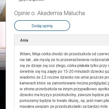
Opinie o: Akademia Malucha
Dodaj opinię
Ania
Witam, Moja córka chodzi do przedszkola od czerwc
nie tak , ale myslę ze to przewrażliwienie rodzicie
się ze dzieje się coś złego, córka płakała tylko prz
świetnie się nią zajęły po 15-20 minutach dziecko ju
wiadomo że 2,5 roczne dziecko nie umie jeszcze prac
kamerach które sa zamontowane można podglądać p
w strone przedszkola na innym przypadkowo spotk
dziecko ma kryzys przedszkolny, zawsze będzie plac
pomożemy będzie to trwało dłużej , np. jeśli mam p
masakra uważam ze przedszkolanki sa bardzo mile i 