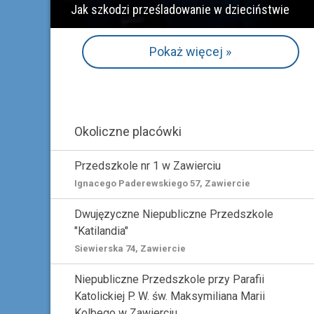
Jak szkodzi prześladowanie w dzieciństwie
Pokaż więcej »
Okoliczne placówki
Przedszkole nr 1 w Zawierciu
Ignacego Paderewskiego 57, Zawiercie
Dwujęzyczne Niepubliczne Przedszkole
"Katilandia"
Siewierska 74, Zawiercie
Niepubliczne Przedszkole przy Parafii
Katolickiej P. W. św. Maksymiliana Marii
Kolbego w Zawierciu