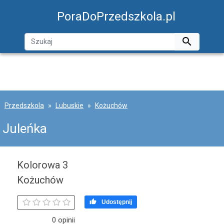
PoraDoPrzedszkola.pl

Przedszkola
Lubuskie
Kożuchów
Juleńka
Kolorowa 3
Kożuchów

Udostępnij
0 opinii