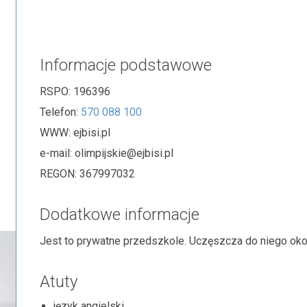
Informacje podstawowe
RSPO:
196396
Telefon:
570 088 100
WWW:
ejbisi.pl
e-mail:
olimpijskie@ejbisi.pl
REGON:
367997032
Dodatkowe informacje
Jest to prywatne przedszkole. Uczęszcza do niego okoł
Atuty
język angielski