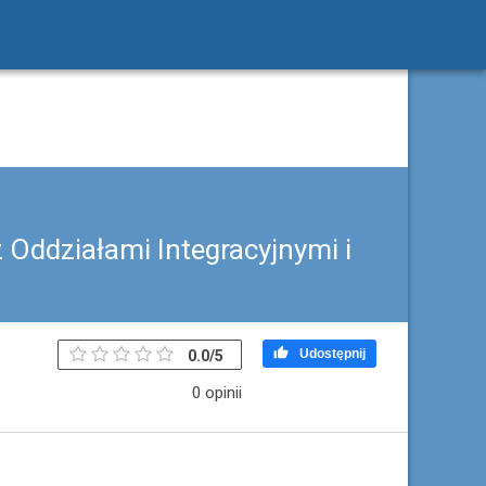
z Oddziałami Integracyjnymi i

Udostępnij
0.0
/
5
0 opinii