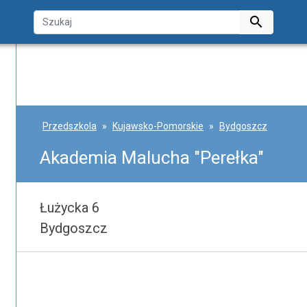

Przedszkola
Kujawsko-Pomorskie
Bydgoszcz
Akademia Malucha "Perełka"
Łużycka 6
Bydgoszcz