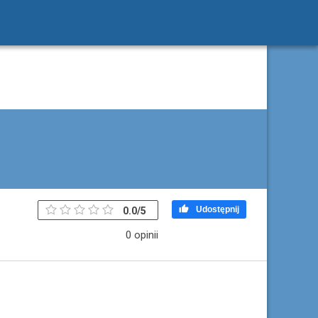

Udostępnij
0.0
/
5
0 opinii