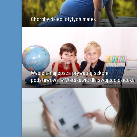
Choroby dzieci otyłych matek
Wybierz najlepszą prywatną szkołę
podstawową w Warszawie dla swojego dziecka